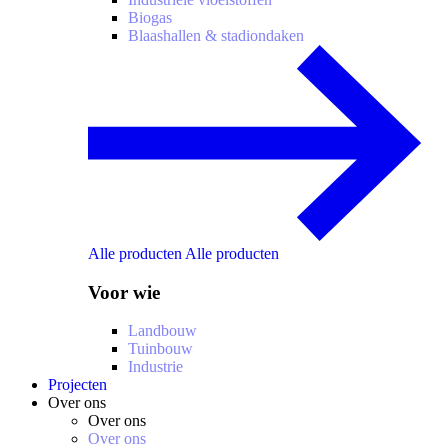
Biogas
Blaashallen & stadiondaken
Alle producten
Alle producten
Voor wie
Landbouw
Tuinbouw
Industrie
Projecten
Over ons
Over ons
Over ons