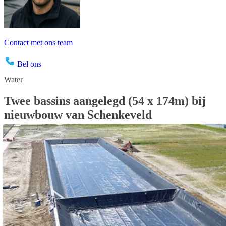
Contact met ons team
Bel ons
Water
Twee
bassins
aangelegd
(54
x
174m)
bij
nieuwbouw
van
Schenkeveld