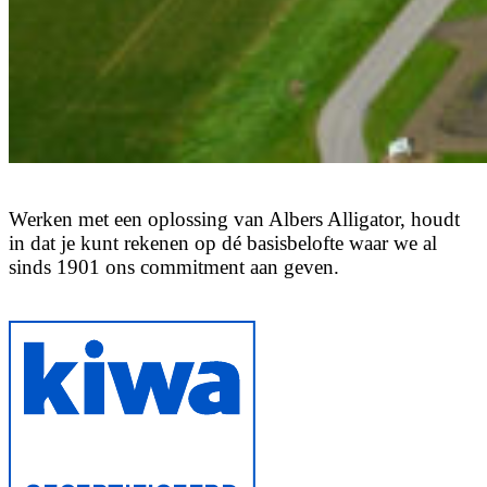
Werken
met
een
oplossing
van
Albers
Alligator,
houdt
in
dat
je
kunt
rekenen
op
dé
basisbelofte
waar
we
al
sinds
1901
ons
commitment
aan
geven.