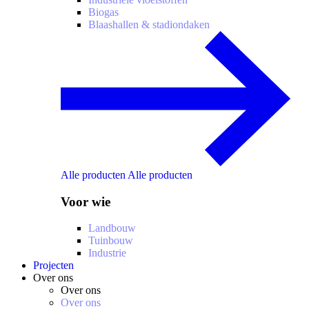
Biogas
Blaashallen & stadiondaken
Alle producten
Alle producten
Voor wie
Landbouw
Tuinbouw
Industrie
Projecten
Over ons
Over ons
Over ons