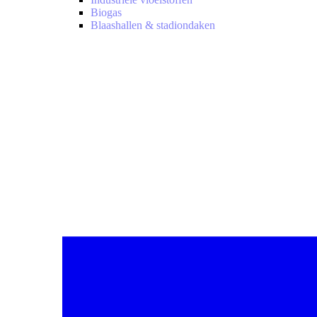
Biogas
Blaashallen & stadiondaken