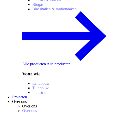
Biogas
Blaashallen & stadiondaken
Alle producten
Alle producten
Voor wie
Landbouw
Tuinbouw
Industrie
Projecten
Over ons
Over ons
Over ons