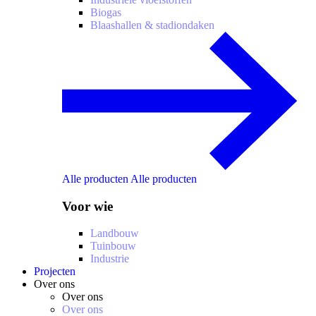
Biogas
Blaashallen & stadiondaken
Alle producten
Alle producten
Voor wie
Landbouw
Tuinbouw
Industrie
Projecten
Over ons
Over ons
Over ons