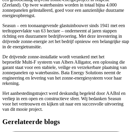
(Zeeland). Op twee waterbassins worden in totaal bijna 4.000
zonnepanelen geïnstalleerd, goed voor een aanzienlijke duurzame
energieopbrengst.
Seasun – een toonaangevende glastuinbouwer sinds 1941 met een
teeltoppervlakte van 63 hectare – onderneemt al jaren stappen
richting een duurzamere bedrijfsvoering. Met deze investering in
drijvende zonne-energie zet het bedrijf opnieuw een belangrijke stap
in de energietransitie.
De drijvende zonne-installatie wordt verankerd met het
beproefde Multi-F systeem van Albers Alligator, een oplossing die
garant staat voor een stabiele, veilige en verzekerbare plaatsing van
zonnepanelen op waterbassins. Bata Energy Solutions neemt de
engineering en levering van het zonne-energiesysteem voor haar
rekening.
Het aanbestedingstraject werd deskundig begeleid door AABnl en
verliep in een open en constructieve sfeer. Wij bedanken Seasun
voor het vertrouwen en kijken uit naar een succesvolle uitvoering
van dit mooie project.
Gerelateerde blogs