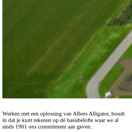
Werken
met
een
oplossing
van
Albers
Alligator,
houdt
in
dat
je
kunt
rekenen
op
dé
basisbelofte
waar
we
al
sinds
1901
ons
commitment
aan
geven.